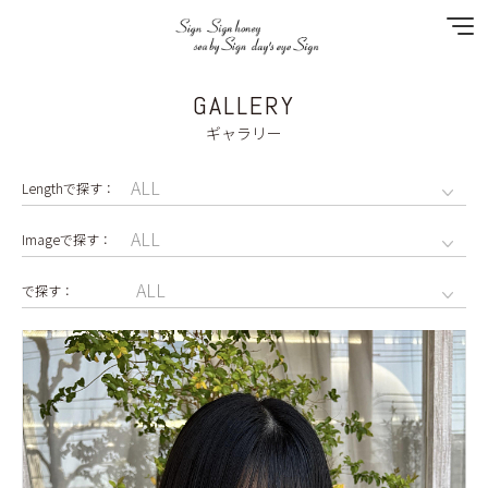
GALLERY
NEWS
ギャラリー
SPECIAL MENU
MENU
SHOP&STAFF
COUPON
GALLERY
RECRUIT