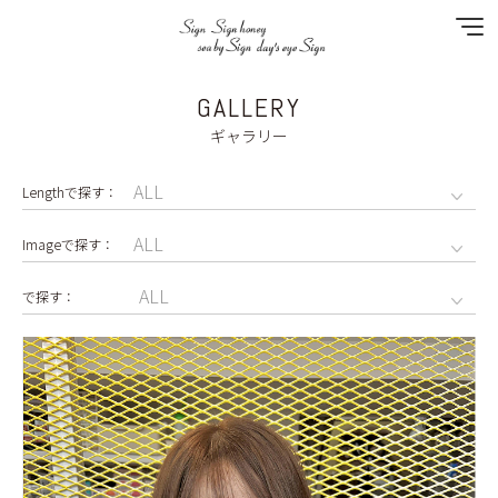
GALLERY
NEWS
ギャラリー
SPECIAL MENU
MENU
SHOP&STAFF
COUPON
GALLERY
RECRUIT