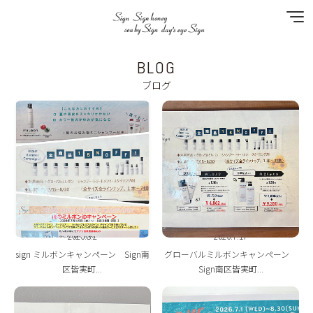
BLOG
NEWS
ブログ
SPECIAL MENU
MENU
SHOP&STAFF
COUPON
2026.8.2
2026.7.17
GALLERY
sign ミルボンキャンペーン Sign南
グローバルミルボンキャンペーン
区皆実町...
Sign南区皆実町...
RECRUIT