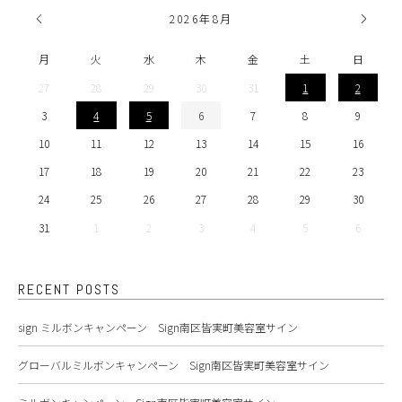
2026
年
8月
月
火
水
木
金
土
日
27
28
29
30
31
1
2
3
4
5
6
7
8
9
10
11
12
13
14
15
16
17
18
19
20
21
22
23
24
25
26
27
28
29
30
31
1
2
3
4
5
6
RECENT POSTS
sign ミルボンキャンペーン Sign南区皆実町美容室サイン
グローバルミルボンキャンペーン Sign南区皆実町美容室サイン