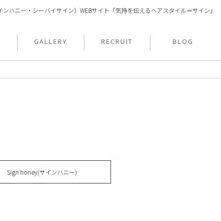
・サインハニー・シーバイサイン）WEBサイト「気持を伝えるヘアスタイル＝サイン」
N
GALLERY
RECRUIT
BLOG
Sign honey(サインハニー)