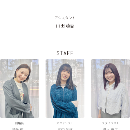
BLOG
アシスタント
山田 萌香
STAFF
副店長
スタイリスト
スタイリスト
清政 亜未
平田 美紅
榎本 夏子